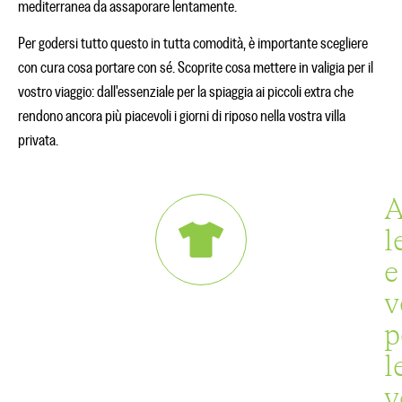
mediterranea da assaporare lentamente.
Per godersi tutto questo in tutta comodità, è importante scegliere
con cura cosa portare con sé. Scoprite cosa mettere in valigia per il
vostro viaggio: dall'essenziale per la spiaggia ai piccoli extra che
rendono ancora più piacevoli i giorni di riposo nella vostra villa
privata.
A
l
e
v
p
l
v