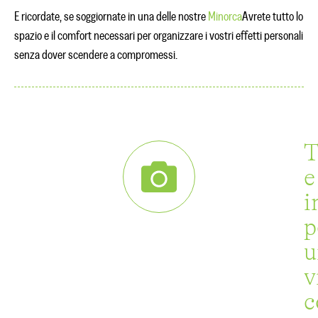
E ricordate, se soggiornate in una delle nostre
Minorca
Avrete tutto lo
spazio e il comfort necessari per organizzare i vostri effetti personali
senza dover scendere a compromessi.
T
e
i
p
u
v
c