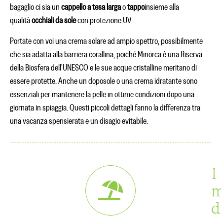
bagaglio ci sia un
cappello a tesa larga
o
tappo
insieme alla
qualità
occhiali da sole
con protezione UV.
Portate con voi una crema solare ad ampio spettro, possibilmente
che sia adatta alla barriera corallina, poiché Minorca è una Riserva
della Biosfera dell'UNESCO e le sue acque cristalline meritano di
essere protette. Anche un doposole o una crema idratante sono
essenziali per mantenere la pelle in ottime condizioni dopo una
giornata in spiaggia. Questi piccoli dettagli fanno la differenza tra
una vacanza spensierata e un disagio evitabile.
I
m
d