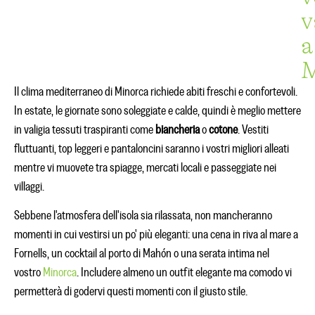
v
a
M
Il clima mediterraneo di Minorca richiede abiti freschi e confortevoli.
In estate, le giornate sono soleggiate e calde, quindi è meglio mettere
in valigia tessuti traspiranti come
biancheria
o
cotone
. Vestiti
fluttuanti, top leggeri e pantaloncini saranno i vostri migliori alleati
mentre vi muovete tra spiagge, mercati locali e passeggiate nei
villaggi.
Sebbene l'atmosfera dell'isola sia rilassata, non mancheranno
momenti in cui vestirsi un po' più eleganti: una cena in riva al mare a
Fornells, un cocktail al porto di Mahón o una serata intima nel
vostro
Minorca
. Includere almeno un outfit elegante ma comodo vi
permetterà di godervi questi momenti con il giusto stile.