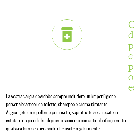
C
d
p
e
p
o
e
La vostra valigia dovrebbe sempre includere un kit per l'igiene
personale: articoli da toilette, shampoo e crema idratante.
Aggiungete un repellente per insetti, soprattutto se vi recate in
estate, e un piccolo kit di pronto soccorso con antidolorifici, cerotti e
qualsiasi farmaco personale che usate regolarmente.