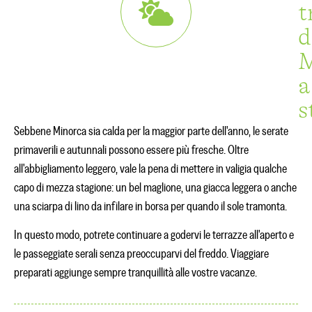
t
d
M
a
s
Sebbene Minorca sia calda per la maggior parte dell'anno, le serate
primaverili e autunnali possono essere più fresche. Oltre
all'abbigliamento leggero, vale la pena di mettere in valigia qualche
capo di mezza stagione: un bel maglione, una giacca leggera o anche
una sciarpa di lino da infilare in borsa per quando il sole tramonta.
In questo modo, potrete continuare a godervi le terrazze all'aperto e
le passeggiate serali senza preoccuparvi del freddo. Viaggiare
preparati aggiunge sempre tranquillità alle vostre vacanze.