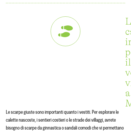
L
c
i
p
il
v
v
a
M
Le scarpe giuste sono importanti quanto i vestiti. Per esplorare le
calette nascoste, i sentieri costieri o le strade dei villaggi, avrete
bisogno di scarpe da ginnastica o sandali comodi che vi permettano