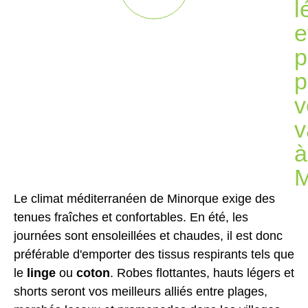
l
e
p
p
v
v
à
M
Le climat méditerranéen de Minorque exige des
tenues fraîches et confortables. En été, les
journées sont ensoleillées et chaudes, il est donc
préférable d'emporter des tissus respirants tels que
le
linge
ou
coton
. Robes flottantes, hauts légers et
shorts seront vos meilleurs alliés entre plages,