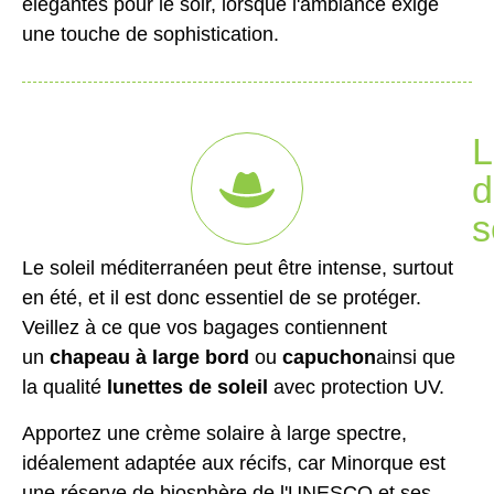
élégantes pour le soir, lorsque l'ambiance exige
une touche de sophistication.
L
d
s
Le soleil méditerranéen peut être intense, surtout
en été, et il est donc essentiel de se protéger.
Veillez à ce que vos bagages contiennent
un
chapeau à large bord
ou
capuchon
ainsi que
la qualité
lunettes de soleil
avec protection UV.
Apportez une crème solaire à large spectre,
idéalement adaptée aux récifs, car Minorque est
une réserve de biosphère de l'UNESCO et ses