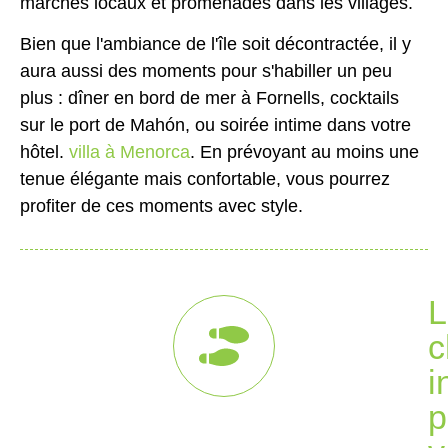
marchés locaux et promenades dans les villages.
Bien que l'ambiance de l'île soit décontractée, il y
aura aussi des moments pour s'habiller un peu
plus : dîner en bord de mer à Fornells, cocktails
sur le port de Mahón, ou soirée intime dans votre
hôtel.
villa à Menorca
. En prévoyant au moins une
tenue élégante mais confortable, vous pourrez
profiter de ces moments avec style.
L
c
i
p