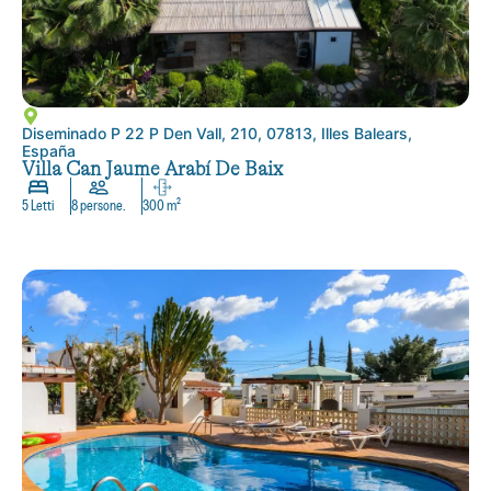
Diseminado P 22 P Den Vall, 210, 07813, Illes Balears,
España
Villa Can Jaume Arabí De Baix
5 Letti
8 persone.
300 m²