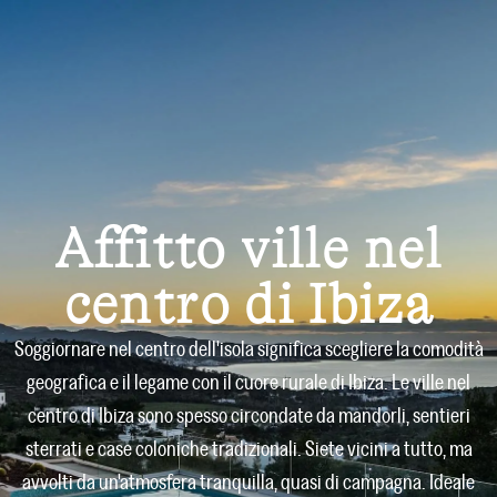
Affitto ville nel
centro di Ibiza
Soggiornare nel centro dell'isola significa scegliere la comodità
geografica e il legame con il cuore rurale di Ibiza. Le ville nel
centro di Ibiza sono spesso circondate da mandorli, sentieri
sterrati e case coloniche tradizionali. Siete vicini a tutto, ma
avvolti da un'atmosfera tranquilla, quasi di campagna. Ideale