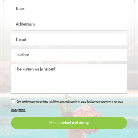
Door op de onderstaande knop te klikken, gaat u akkoord met onze
Servicevoorwaarden
en erken onze
Privacybeleid.
Neem contact met ons op