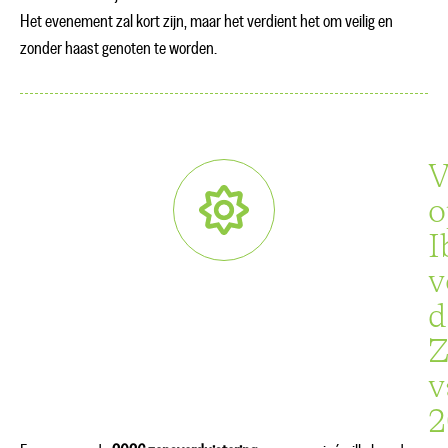
Het evenement zal kort zijn, maar het verdient het om veilig en
zonder haast genoten te worden.
V
o
I
v
d
Z
v
2