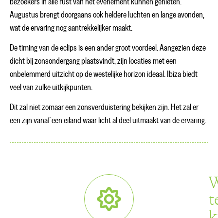
bezoekers in alle rust van het evenement kunnen genieten.
Augustus brengt doorgaans ook heldere luchten en lange avonden,
wat de ervaring nog aantrekkelijker maakt.
De timing van de eclips is een ander groot voordeel. Aangezien deze
dicht bij zonsondergang plaatsvindt, zijn locaties met een
onbelemmerd uitzicht op de westelijke horizon ideaal. Ibiza biedt
veel van zulke uitkijkpunten.
Dit zal niet zomaar een zonsverduistering bekijken zijn. Het zal er
een zijn vanaf een eiland waar licht al deel uitmaakt van de ervaring.
W
t
k