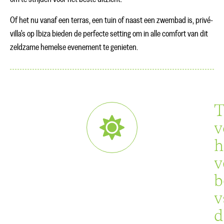
Of het nu vanaf een terras, een tuin of naast een zwembad is, privé-
villa's op Ibiza bieden de perfecte setting om in alle comfort van dit
zeldzame hemelse evenement te genieten.
T
v
h
v
b
v
d