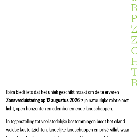
B
P
Z
Z
H
T
B
Ibiza biedt iets dat het uniek geschikt maakt om de te ervaren
Zonsverduistering op 12 augustus 2026
: zijn natuurlijke relatie met
licht, open horizonten en adembenemende landschappen.
In tegenstelling tot veel stedelijke bestemmingen biedt het eiland
weidse kustuitzichten, landelijke landschappen en privé-villa's waar