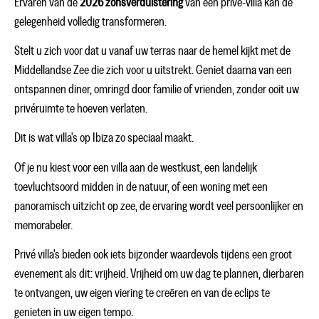
Ervaren van de
2026 zonsverduistering
van een privé-villa kan de
gelegenheid volledig transformeren.
Stelt u zich voor dat u vanaf uw terras naar de hemel kijkt met de
Middellandse Zee die zich voor u uitstrekt. Geniet daarna van een
ontspannen diner, omringd door familie of vrienden, zonder ooit uw
privéruimte te hoeven verlaten.
Dit is wat villa's op Ibiza zo speciaal maakt.
Of je nu kiest voor een villa aan de westkust, een landelijk
toevluchtsoord midden in de natuur, of een woning met een
panoramisch uitzicht op zee, de ervaring wordt veel persoonlijker en
memorabeler.
Privé villa's bieden ook iets bijzonder waardevols tijdens een groot
evenement als dit: vrijheid. Vrijheid om uw dag te plannen, dierbaren
te ontvangen, uw eigen viering te creëren en van de eclips te
genieten in uw eigen tempo.