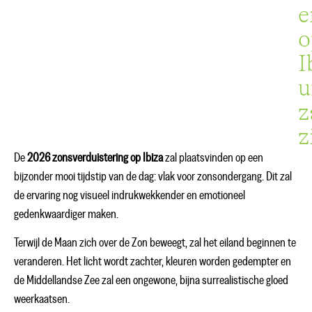
e
o
I
u
z
z
De
2026 zonsverduistering op Ibiza
zal plaatsvinden op een
bijzonder mooi tijdstip van de dag: vlak voor zonsondergang. Dit zal
de ervaring nog visueel indrukwekkender en emotioneel
gedenkwaardiger maken.
Terwijl de Maan zich over de Zon beweegt, zal het eiland beginnen te
veranderen. Het licht wordt zachter, kleuren worden gedempter en
de Middellandse Zee zal een ongewone, bijna surrealistische gloed
weerkaatsen.