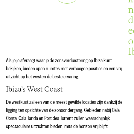
n
d
e
o
I
Als je je afvraagt waar je de zonsverduistering op Ibiza kunt
bekijken, bieden open ruimtes met verhoogde posities en een vrij
uitzicht op het westen de beste ervaring.
Ibiza’s West Coast
De westkust zal een van de meest gewilde locaties zijn dankzij de
ligging ten opzichte van de zonsondergang. Gebieden nabij Cala
Conta, Cala Tarida en Port des Torrent zullen waarschijnlijk
spectaculaire uitzichten bieden, mits de horizon vrij blijft.