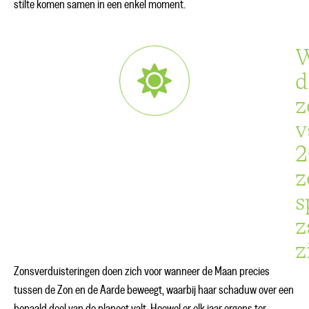
stilte komen samen in een enkel moment.
d
z
v
2
z
s
z
z
Zonsverduisteringen doen zich voor wanneer de Maan precies
tussen de Zon en de Aarde beweegt, waarbij haar schaduw over een
bepaald deel van de planeet valt. Hoewel er elk jaar ergens ter