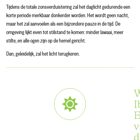
Tijdens de totale zonsverduistering zal het daglicht gedurende een
korte periode merkbaar donkerder worden. Het wordt geen nacht,
maar het zal aanvoelen als een bijzondere pauze in de tijd. De
omgeving lijkt even tot stilstand te komen: minder lawaai, meer
stilte, en alle ogen zijn op de hemel gericht.
Dan, geleidelijk, zal het licht terugkeren.
I
E
v
d