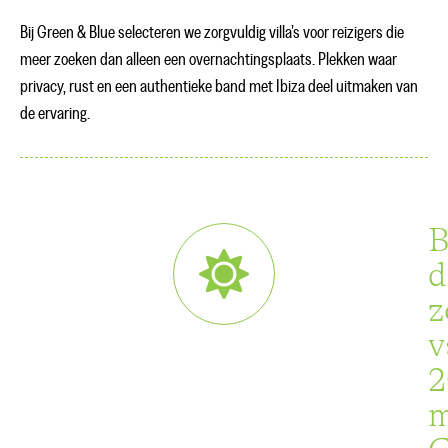
Bij Green & Blue selecteren we zorgvuldig villa’s voor reizigers die
meer zoeken dan alleen een overnachtingsplaats. Plekken waar
privacy, rust en een authentieke band met Ibiza deel uitmaken van
de ervaring.
B
d
z
v
2
m