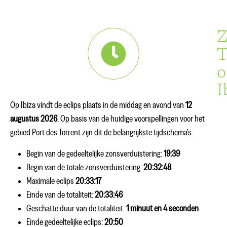
Z
T
o
I
Op Ibiza vindt de eclips plaats in de middag en avond van
12
augustus 2026
. Op basis van de huidige voorspellingen voor het
gebied Port des Torrent zijn dit de belangrijkste tijdschema's:
Begin van de gedeeltelijke zonsverduistering:
19:39
Begin van de totale zonsverduistering:
20:32:48
Maximale eclips
20:33:17
Einde van de totaliteit:
20:33:46
Geschatte duur van de totaliteit:
1 minuut en 4 seconden
Einde gedeeltelijke eclips:
20:50