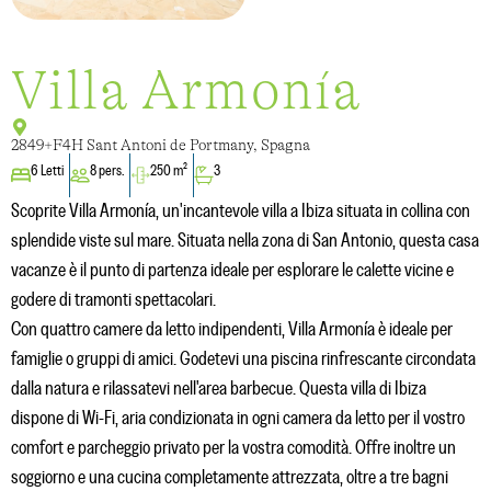
Villa Armonía
2849+F4H Sant Antoni de Portmany, Spagna
6 Letti
8 pers.
250 m²
3
Scoprite Villa Armonía, un'incantevole villa a Ibiza situata in collina con
splendide viste sul mare. Situata nella zona di San Antonio, questa casa
vacanze è il punto di partenza ideale per esplorare le calette vicine e
godere di tramonti spettacolari.
Con quattro camere da letto indipendenti, Villa Armonía è ideale per
famiglie o gruppi di amici. Godetevi una piscina rinfrescante circondata
dalla natura e rilassatevi nell'area barbecue. Questa villa di Ibiza
dispone di Wi-Fi, aria condizionata in ogni camera da letto per il vostro
comfort e parcheggio privato per la vostra comodità. Offre inoltre un
soggiorno e una cucina completamente attrezzata, oltre a tre bagni