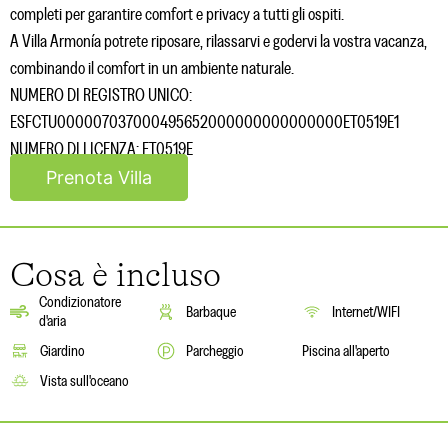
completi per garantire comfort e privacy a tutti gli ospiti.
A Villa Armonía potrete riposare, rilassarvi e godervi la vostra vacanza,
combinando il comfort in un ambiente naturale.
NUMERO DI REGISTRO UNICO:
ESFCTU000007037000495652000000000000000ET0519E1
NUMERO DI LICENZA: ET0519E
Prenota Villa
Cosa è incluso
Condizionatore
Barbaque
Internet/WIFI
d'aria
Giardino
Parcheggio
Piscina all'aperto
Vista sull'oceano