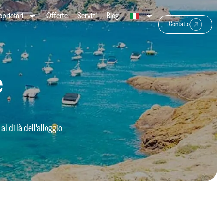
oprietari
Offerte
Servizi
Blog
Contatto
e
 di là dell'alloggio.