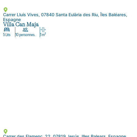
Carrer Lluís Vives, 07840 Santa Eulària des Riu, Îles Baléares,
Espagne
Villa Can Maja
5 Lits
10 personnes.
1 m²
Carrer des Flamenc, 22, 07819 Jesús, Illes Balears, Espagne