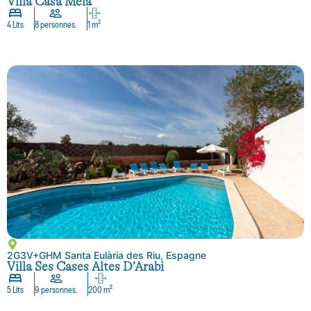
Villa Casa Mela
4 Lits
8 personnes.
1 m²
2G3V+GHM Santa Eulària des Riu, Espagne
Villa Ses Cases Altes D’Arabi
5 Lits
9 personnes.
200 m²