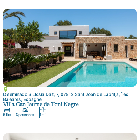
Diseminado S Llosia Dalt, 7, 07812 Sant Joan de Labritja, Îles
Baléares, Espagne
Villa Can Jaume de Toni Negre
6 Lits
8 personnes.
1 m²