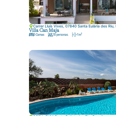
Carrer Lluís Vives, 07840 Santa Eulària des Riu,
Villa Can Maja
5 Camas
10 personas.
1 m²