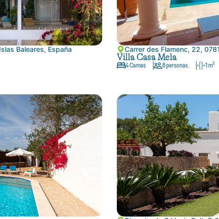
 Islas Baleares, España
Carrer des Flamenc, 22, 0781
Villa Casa Mela
4 Camas
8 personas.
1 m²