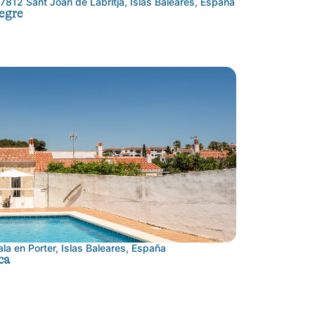
07812 Sant Joan de Labritja, Islas Baleares, España
egre
la en Porter, Islas Baleares, España
ca