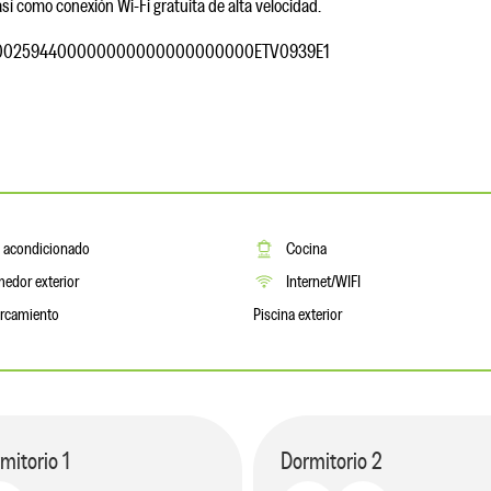
sí como conexión Wi-Fi gratuita de alta velocidad.
00002594400000000000000000000ETV0939E1
e acondicionado
Cocina
edor exterior
Internet/WIFI
rcamiento
Piscina exterior
mitorio
1
Dormitorio
2