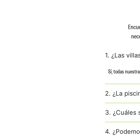
Encue
nece
1. ¿Las vill
Sí, todas nuestra
2. ¿La pisci
3. ¿Cuáles 
4. ¿Podemos 