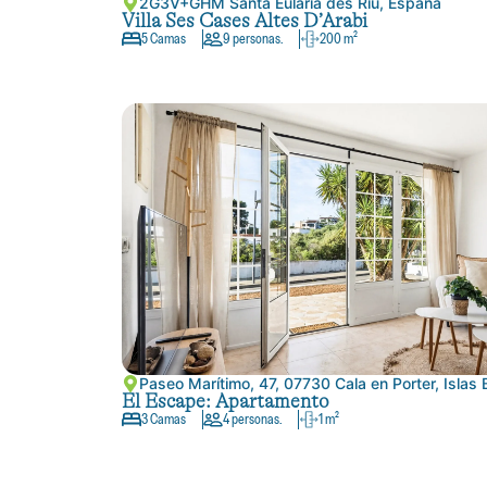
2G3V+GHM Santa Eulària des Riu, España
Villa Ses Cases Altes D’Arabi
5 Camas
9 personas.
200 m²
Paseo Marítimo, 47, 07730 Cala en Porter, Islas
El Escape: Apartamento
3 Camas
4 personas.
1 m²