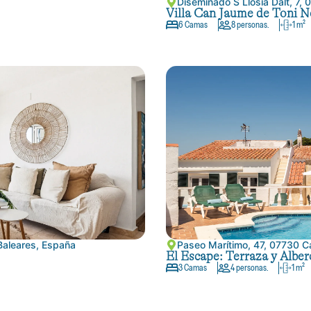
Diseminado S Llosia Dalt, 7, 
Villa Can Jaume de Toni N
6 Camas
8 personas.
1 m²
 Baleares, España
Paseo Marítimo, 47, 07730 Ca
El Escape: Terraza y Alber
3 Camas
4 personas.
1 m²