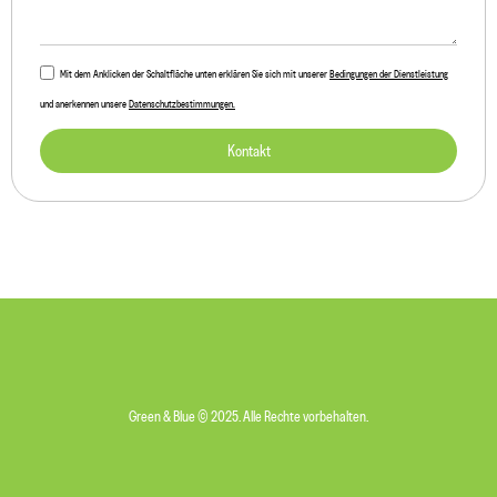
Mit dem Anklicken der Schaltfläche unten erklären Sie sich mit unserer
Bedingungen der Dienstleistung
und anerkennen unsere
Datenschutzbestimmungen.
Kontakt
Green & Blue © 2025. Alle Rechte vorbehalten.