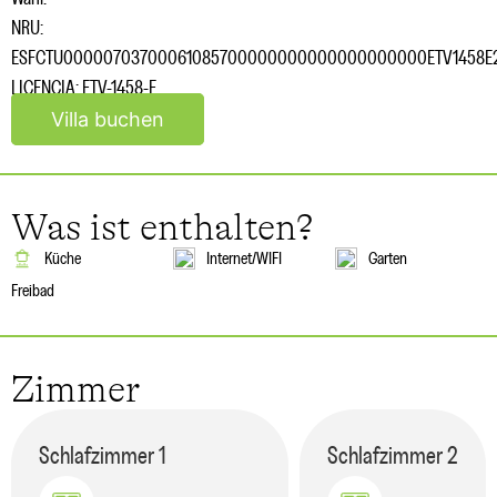
NRU:
ESFCTU00000703700061085700000000000000000000ETV1458E
LICENCIA: ETV-1458-E
Villa buchen
Was ist enthalten?
Küche
Internet/WIFI
Garten
Freibad
Zimmer
Schlafzimmer
1
Schlafzimmer
2