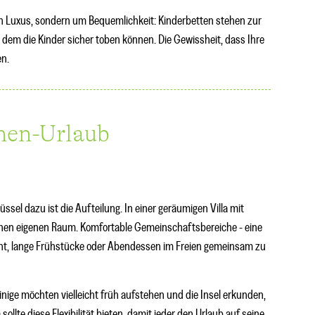
en Luxus, sondern um Bequemlichkeit: Kinderbetten stehen zur
n dem die Kinder sicher toben können. Die Gewissheit, dass Ihre
en.
nen-Urlaub
sel dazu ist die Aufteilung. In einer geräumigen Villa mit
nen eigenen Raum. Komfortable Gemeinschaftsbereiche - eine
cht, lange Frühstücke oder Abendessen im Freien gemeinsam zu
inige möchten vielleicht früh aufstehen und die Insel erkunden,
ollte diese Flexibilität bieten, damit jeder den Urlaub auf seine