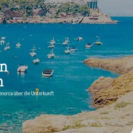
Angebote
Dienstleistungen
Blog
Kontakt
ln
n
Menorca über die Unterkunft