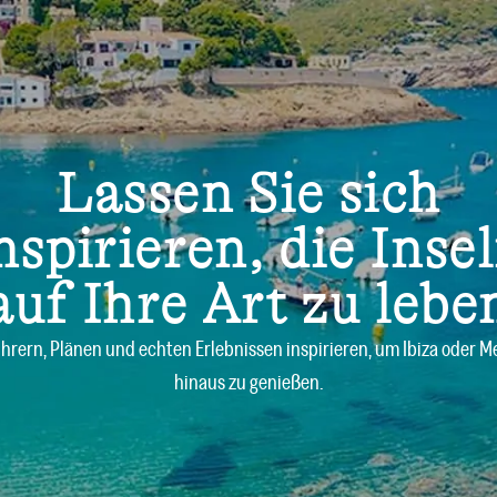
Startseite
Villen
Über uns
Eigentümer
Lassen Sie sich
nspirieren, die Inse
auf Ihre Art zu lebe
ührern, Plänen und echten Erlebnissen inspirieren, um Ibiza oder 
hinaus zu genießen.